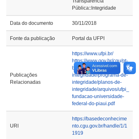
Transparência
Pública::Integridade
Data do documento
30/11/2018
Fonte da publicação
Portal da UFPI
https://www.ufpi.br/
https://www.gov.br/cgu/pt-
br/assuntos/etica-e-
Publicações
integridade/programa-de-
Relacionadas
integridade/planos-de-
integridade/arquivos/ufpi_
fundacao-universidade-
federal-do-piaui.pdf
https://basedeconhecime
URI
nto.cgu.gov.br/handle/1/1
1919