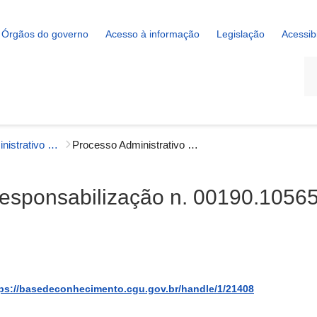
Órgãos do governo
Acesso à informação
Legislação
Acessib
La
Processo Administrativo de Responsabilização (PAR)
Processo Administrativo de Responsabilização n. 00190.105657/2024-58
Responsabilização n. 00190.1056
ps://basedeconhecimento.cgu.gov.br/handle/1/21408