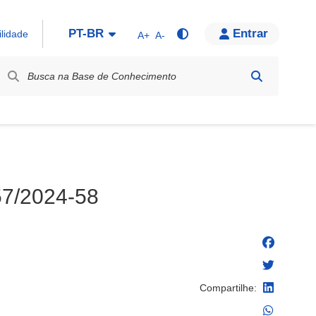
PT-BR
Entrar
ilidade
A+
A-
bel / Rótulo
57/2024-58
Compartilhe: