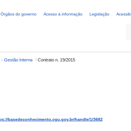
Órgãos do governo
Acesso à informação
Legislação
Acessib
La
 - Gestão Interna
Contrato n. 19/2015
ps://basedeconhecimento.cgu.gov.br/handle/1/3682