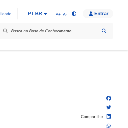
PT-BR
Entrar
ilidade
A+
A-
bel / Rótulo
Compartilhe: