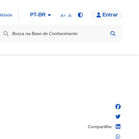
PT-BR
Entrar
ilidade
A+
A-
bel / Rótulo
Compartilhe: