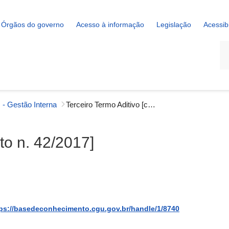
Órgãos do governo
Acesso à informação
Legislação
Acessib
La
 - Gestão Interna
Terceiro Termo Aditivo [contrato n. 42/2017]
to n. 42/2017]
ps://basedeconhecimento.cgu.gov.br/handle/1/8740