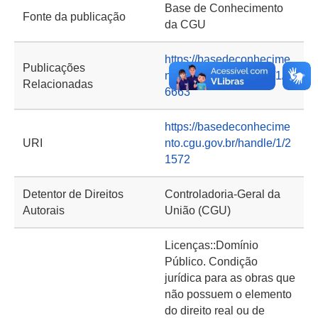
Base de Conhecimento
Fonte da publicação
da CGU
https://basedeconhecime
Publicações
nto.cgu.gov.br/handle/1/1
Relacionadas
6663
https://basedeconhecime
URI
nto.cgu.gov.br/handle/1/2
1572
Detentor de Direitos
Controladoria-Geral da
Autorais
União (CGU)
Licenças::Domínio
Público. Condição
jurídica para as obras que
não possuem o elemento
do direito real ou de