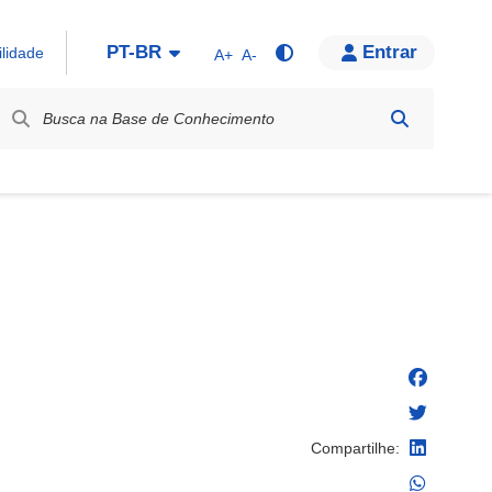
PT-BR
Entrar
ilidade
A+
A-
bel / Rótulo
Compartilhe: