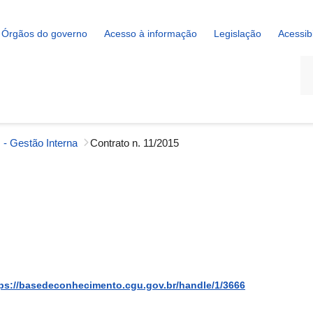
Órgãos do governo
Acesso à informação
Legislação
Acessib
La
 - Gestão Interna
Contrato n. 11/2015
ps://basedeconhecimento.cgu.gov.br/handle/1/3666