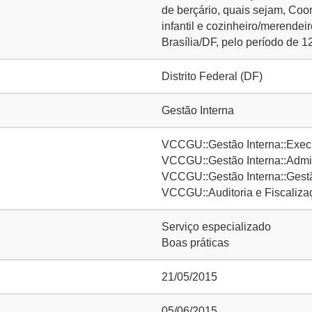
de berçário, quais sejam, Co
infantil e cozinheiro/merendei
Brasília/DF, pelo período de 1
Distrito Federal (DF)
Gestão Interna
VCCGU::Gestão Interna::Execu
VCCGU::Gestão Interna::Admin
VCCGU::Gestão Interna::Gestã
VCCGU::Auditoria e Fiscalizaç
Serviço especializado
Boas práticas
21/05/2015
05/06/2015