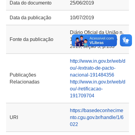
Data do documento
25/06/2019
Data da publicação
10/07/2019
Diário Oficial da União n.
Fonte da publicação
131, de 10 de julho de
2019, seção 3, p.133
http://www.in.gov.br/web/d
ou/-/extrato-de-pacto-
Publicações
nacional-191484356
Relacionadas
http://www.in.gov.br/web/d
ou/-/retificacao-
191709704
https://basedeconhecime
URI
nto.cgu.gov.br/handle/1/6
022