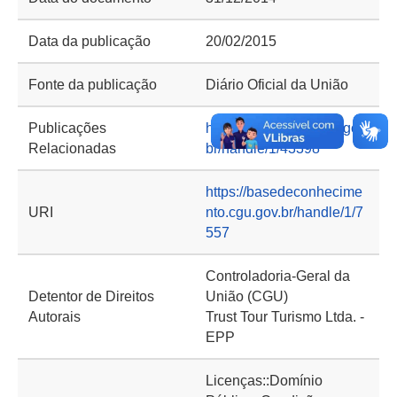
Data da publicação
20/02/2015
Fonte da publicação
Diário Oficial da União
Publicações
https://repositorio.cgu.gov.
Relacionadas
br/handle/1/43398
https://basedeconhecime
URI
nto.cgu.gov.br/handle/1/7
557
Controladoria-Geral da
Detentor de Direitos
União (CGU)
Autorais
Trust Tour Turismo Ltda. -
EPP
Licenças::Domínio