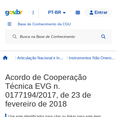
PT-BR
Entrar
Base de Conhecimento da CGU
Label / Rótulo
Articulação Nacional e Internacional
Instrumentos Não Onerosos
Página inicial
Acordo de Cooperação
Técnica EVG n.
0177194/2017, de 23 de
fevereiro de 2018
Use este identificador para citar ou linkar para este item: