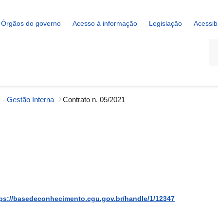
Órgãos do governo
Acesso à informação
Legislação
Acessib
La
 - Gestão Interna
Contrato n. 05/2021
ps://basedeconhecimento.cgu.gov.br/handle/1/12347