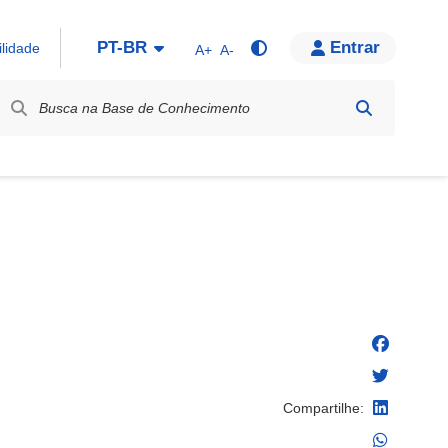
PT-BR
Entrar
ilidade
A+
A-
bel / Rótulo
Compartilhe: