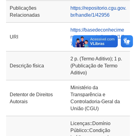
Publicações
https://repositorio.cgu.gov.
Relacionadas
br/handle/1/42956
https://basedeconhecime
URI
nto.cgu.gov.br/handle/1/3
755
2 p. (Termo Aditivo); 1 p.
Descrição física
(Publicação de Termo
Aditivo)
Ministério da
Detentor de Direitos
Transparência e
Autorais
Controladoria-Geral da
União (CGU)
Licenças::Domínio
Público::Condição