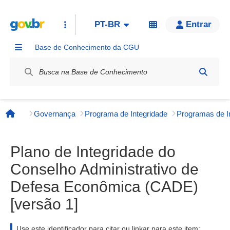
PT-BR
Entrar
Base de Conhecimento da CGU
Label / Rótulo
Governança
Programa de Integridade
Página inicial
Plano de Integridade do
Conselho Administrativo de
Defesa Econômica (CADE)
[versão 1]
Use este identificador para citar ou linkar para este item: