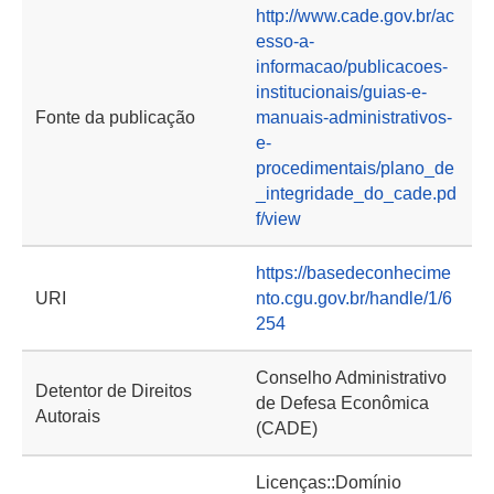
http://www.cade.gov.br/ac
esso-a-
informacao/publicacoes-
institucionais/guias-e-
Fonte da publicação
manuais-administrativos-
e-
procedimentais/plano_de
_integridade_do_cade.pd
f/view
https://basedeconhecime
URI
nto.cgu.gov.br/handle/1/6
254
Conselho Administrativo
Detentor de Direitos
de Defesa Econômica
Autorais
(CADE)
Licenças::Domínio