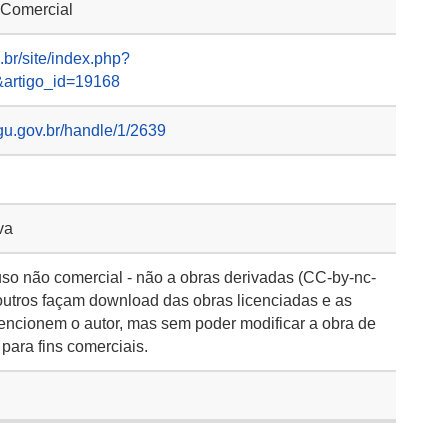
 Comercial
.br/site/index.php?
a&artigo_id=19168
gu.gov.br/handle/1/2639
va
so não comercial - não a obras derivadas (CC-by-nc-
outros façam download das obras licenciadas e as
encionem o autor, mas sem poder modificar a obra de
para fins comerciais.