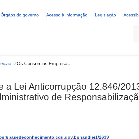
Órgãos do governo
Acesso à informação
Legislação
Acessib
La
reição
Os Consórcios Empresariais e a Lei Anticorrupção 12.846/2013: solidariedade e possíveis repercussões no Processo Administrativo de Responsabilização – PAR
 a Lei Anticorrupção 12.846/2013
ministrativo de Responsabilizaç
ps://basedeconhecimento.cgu.gov.br/handle/1/2639