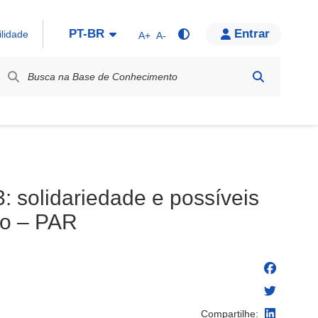
PT-BR
Entrar
ilidade
A+
A-
bel / Rótulo
: solidariedade e possíveis
ão – PAR
Compartilhe: