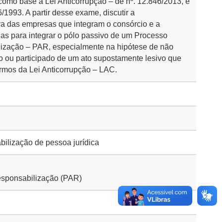
como base a Lei Anticorrupção – de nº. 12.846/2013, e
6/1993. A partir desse exame, discutir a
va das empresas que integram o consórcio e a
as para integrar o pólo passivo de um Processo
lização – PAR, especialmente na hipótese de não
do ou participado de um ato supostamente lesivo que
ermos da Lei Anticorrupção – LAC.
lização de pessoa jurídica
esponsabilização (PAR)