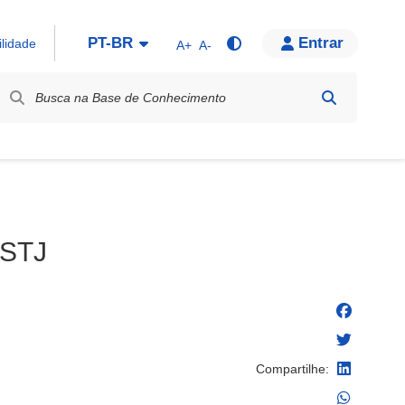
PT-BR
Entrar
ilidade
A+
A-
bel / Rótulo
 STJ
Compartilhe: