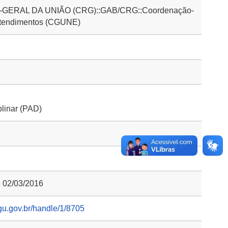
ERAL DA UNIÃO (CRG)::GAB/CRG::Coordenação-
ntendimentos (CGUNE)
plinar (PAD)
e 02/03/2016
gu.gov.br/handle/1/8705