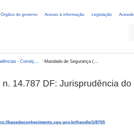
Órgãos do governo
Acesso à informação
Legislação
Acessib
La
Jurisprudências - Correição
Mandado de Segurança (MS) n. 14.787 DF: Jurisprudência do STJ
n. 14.787 DF: Jurisprudência do
ps://basedeconhecimento.cgu.gov.br/handle/1/8705