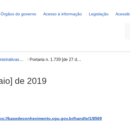
Órgãos do governo
Acesso à informação
Legislação
Acessib
La
Portarias Administrativas - Correição
Portaria n. 1.739 [de 27 de maio] de 2019
aio] de 2019
ps://basedeconhecimento.cgu.gov.br/handle/1/8569