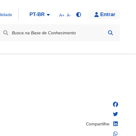
PT-BR
Entrar
ilidade
A+
A-
bel / Rótulo
Compartilhe: