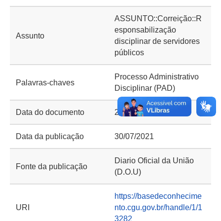
ASSUNTO::Correição::R
esponsabilização
Assunto
disciplinar de servidores
públicos
Processo Administrativo
Palavras-chaves
Disciplinar (PAD)
Data do documento
29/07/2021
Data da publicação
30/07/2021
Diario Oficial da União
Fonte da publicação
(D.O.U)
https://basedeconhecime
URI
nto.cgu.gov.br/handle/1/1
3282