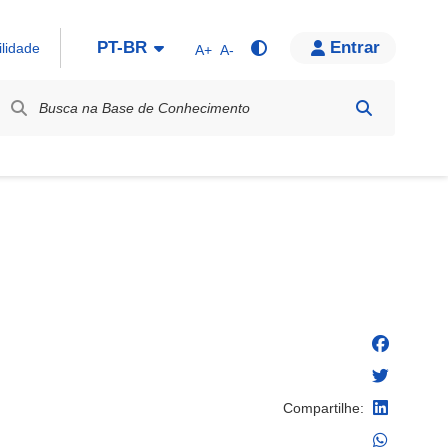
PT-BR
Entrar
ilidade
A+
A-
bel / Rótulo
Compartilhe: