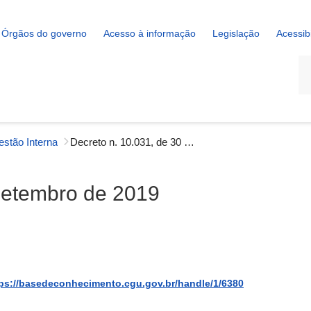
Órgãos do governo
Acesso à informação
Legislação
Acessib
La
estão Interna
Decreto n. 10.031, de 30 de setembro de 2019
 setembro de 2019
ps://basedeconhecimento.cgu.gov.br/handle/1/6380