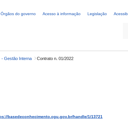
Órgãos do governo
Acesso à informação
Legislação
Acessib
La
 - Gestão Interna
Contrato n. 01/2022
ps://basedeconhecimento.cgu.gov.br/handle/1/13721