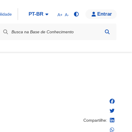
PT-BR
Entrar
ilidade
A+
A-
bel / Rótulo
Compartilhe: