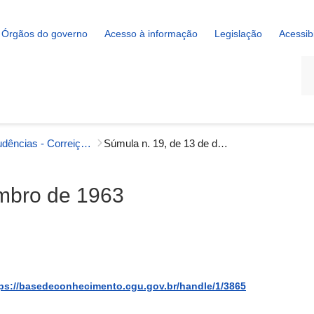
Órgãos do governo
Acesso à informação
Legislação
Acessib
La
Jurisprudências - Correição
Súmula n. 19, de 13 de dezembro de 1963
embro de 1963
ps://basedeconhecimento.cgu.gov.br/handle/1/3865