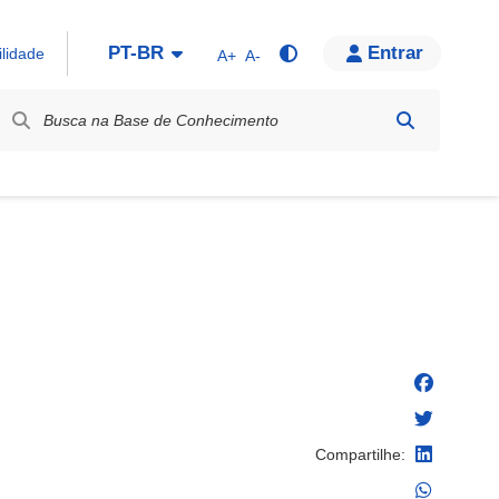
PT-BR
Entrar
ilidade
A+
A-
bel / Rótulo
Compartilhe: