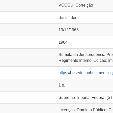
VCCGU::Correição
Bis in Idem
13/12/1963
1964
Súmula da Jurisprudência Pre
Regimento Interno. Edição: Im
https://basedeconhecimento.c
1 p.
Supremo Tribunal Federal (ST
Licenças::Domínio Público::C