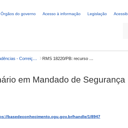
Órgãos do governo
Acesso à informação
Legislação
Acessib
La
Jurisprudências - Correição
RMS 18220/PB: recurso ordinário em Mandado de Segurança
nário em Mandado de Segurança
ps://basedeconhecimento.cgu.gov.br/handle/1/8947