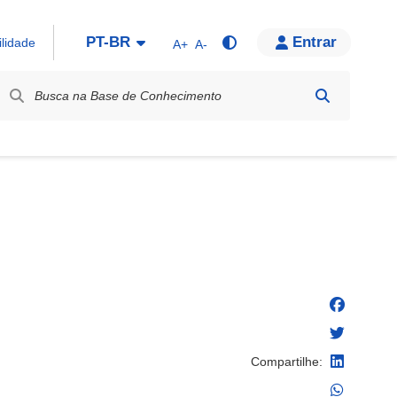
PT-BR
Entrar
ilidade
A+
A-
bel / Rótulo
Compartilhe: