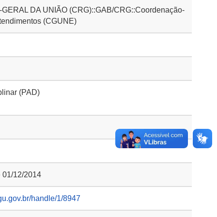
ERAL DA UNIÃO (CRG)::GAB/CRG::Coordenação-
ntendimentos (CGUNE)
plinar (PAD)
e 01/12/2014
gu.gov.br/handle/1/8947