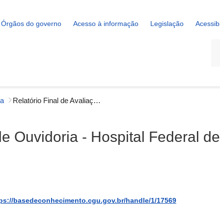
Órgãos do governo
Acesso à informação
Legislação
Acessib
La
ia
Relatório Final de Avaliação de Ouvidoria - Hospital Federal de Ipanema [2023]
de Ouvidoria - Hospital Federal 
ps://basedeconhecimento.cgu.gov.br/handle/1/17569