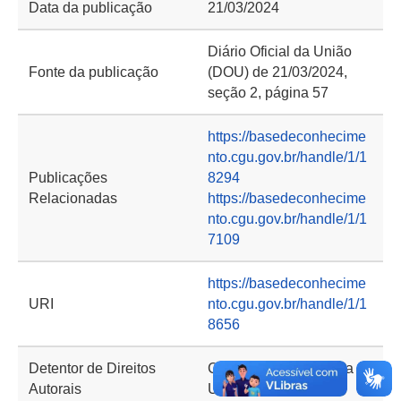
Data da publicação
21/03/2024
Diário Oficial da União
Fonte da publicação
(DOU) de 21/03/2024,
seção 2, página 57
https://basedeconhecime
nto.cgu.gov.br/handle/1/1
Publicações
8294
Relacionadas
https://basedeconhecime
nto.cgu.gov.br/handle/1/1
7109
https://basedeconhecime
URI
nto.cgu.gov.br/handle/1/1
8656
Detentor de Direitos
Controladoria-Geral da
Autorais
União (CGU)