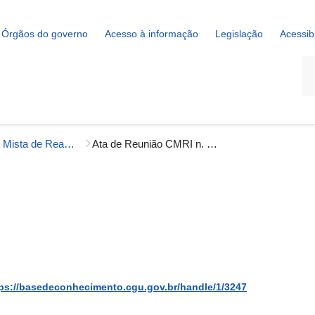
Órgãos do governo
Acesso à informação
Legislação
Acessib
La
Comissão Mista de Reavaliação de Informações (CMRI)
Ata de Reunião CMRI n. 010
ps://basedeconhecimento.cgu.gov.br/handle/1/3247