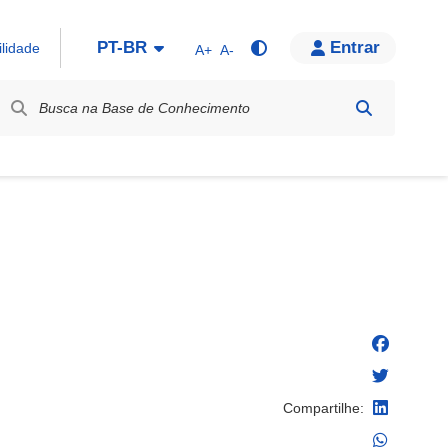
PT-BR
Entrar
ilidade
A+
A-
bel / Rótulo
Compartilhe: