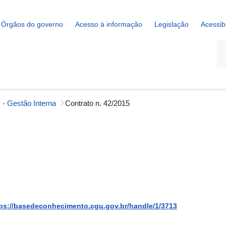
Órgãos do governo
Acesso à informação
Legislação
Acessib
La
 - Gestão Interna
Contrato n. 42/2015
ps://basedeconhecimento.cgu.gov.br/handle/1/3713