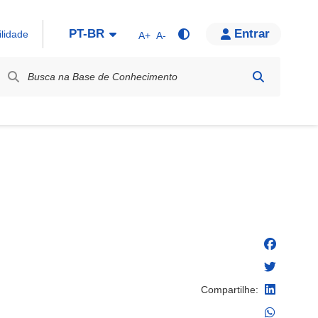
PT-BR
Entrar
ilidade
A+
A-
bel / Rótulo
Compartilhe: