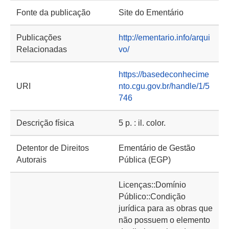
Fonte da publicação
Site do Ementário
Publicações
http://ementario.info/arqui
Relacionadas
vo/
https://basedeconhecime
URI
nto.cgu.gov.br/handle/1/5
746
Descrição física
5 p. : il. color.
Detentor de Direitos
Ementário de Gestão
Autorais
Pública (EGP)
Licenças::Domínio
Público::Condição
jurídica para as obras que
não possuem o elemento