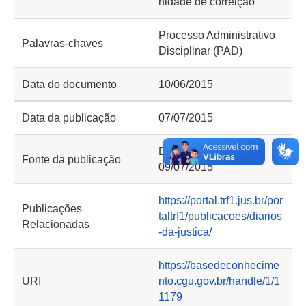
nidade de correição
Processo Administrativo
Palavras-chaves
Disciplinar (PAD)
Data do documento
10/06/2015
Data da publicação
07/07/2015
Diário de Justiça, de
Fonte da publicação
09/07/2015
https://portal.trf1.jus.br/por
Publicações
taltrf1/publicacoes/diarios
Relacionadas
-da-justica/
https://basedeconhecime
URI
nto.cgu.gov.br/handle/1/1
1179