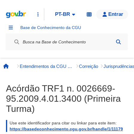
PT-BR
Entrar
Base de Conhecimento da CGU
Label / Rótulo
Entendimentos da CGU e órgãos externos
Correição
Página inicial
Acórdão TRF1 n. 0026669-
95.2009.4.01.3400 (Primeira
Turma)
Use este identificador para citar ou linkar para este item:
https://basedeconhecimento.cgu.gov.br/handle/1/11179