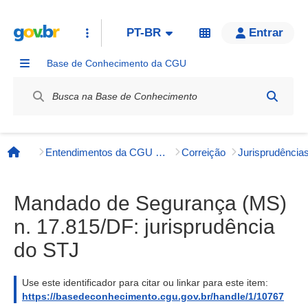
PT-BR
Entrar
Base de Conhecimento da CGU
Label / Rótulo
Entendimentos da CGU e órgãos externos
Correição
Página inicial
Mandado de Segurança (MS)
n. 17.815/DF: jurisprudência
do STJ
Use este identificador para citar ou linkar para este item:
https://basedeconhecimento.cgu.gov.br/handle/1/10767