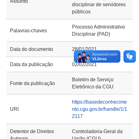
Assunto
disciplinar de servidores
públicos
Processo Administrativo
Palavras-chaves
Disciplinar (PAD)
Data do documento
28/01/2021
Data da publicação
02/02/2021
Boletim de Serviço
Fonte da publicação
Eletrônico da CGU
https://basedeconhecime
URI
nto.cgu.gov.br/handle/1/1
2117
Detentor de Direitos
Controladoria-Geral da
Autorais
União (CGU)