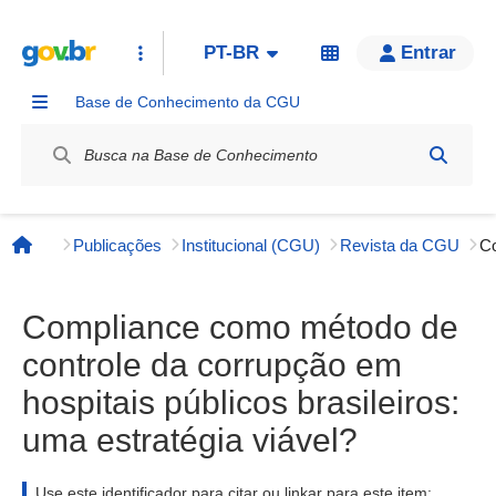
PT-BR
Entrar
Base de Conhecimento da CGU
Label / Rótulo
Publicações
Institucional (CGU)
Revista da CGU
Página inicial
Compliance como método de
controle da corrupção em
hospitais públicos brasileiros:
uma estratégia viável?
Use este identificador para citar ou linkar para este item: