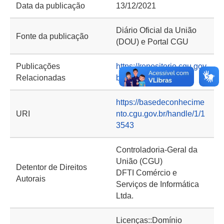
Data da publicação
13/12/2021
Diário Oficial da União
Fonte da publicação
(DOU) e Portal CGU
Publicações
https://repositorio.cgu.gov.
Relacionadas
br/handle/1/42848
https://basedeconhecime
URI
nto.cgu.gov.br/handle/1/1
3543
Controladoria-Geral da
União (CGU)
Detentor de Direitos
DFTI Comércio e
Autorais
Serviços de Informática
Ltda.
Licenças::Domínio