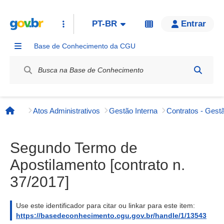
PT-BR
Entrar
Base de Conhecimento da CGU
Label / Rótulo
Atos Administrativos
Gestão Interna
Contratos - Gestã
Página inicial
Segundo Termo de
Apostilamento [contrato n.
37/2017]
Use este identificador para citar ou linkar para este item:
https://basedeconhecimento.cgu.gov.br/handle/1/13543