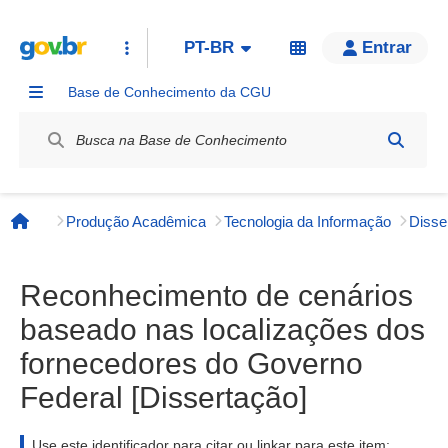
PT-BR
Entrar
Base de Conhecimento da CGU
Label / Rótulo
Produção Acadêmica
Tecnologia da Informação
Página inicial
Reconhecimento de cenários
baseado nas localizações dos
fornecedores do Governo
Federal [Dissertação]
Use este identificador para citar ou linkar para este item: