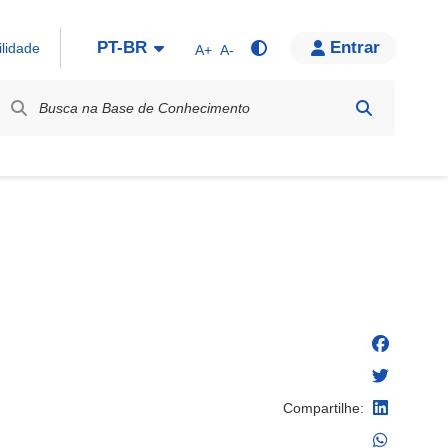
PT-BR
Entrar
ilidade
A+
A-
bel / Rótulo
Compartilhe: