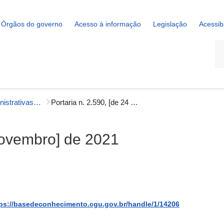
Órgãos do governo
Acesso à informação
Legislação
Acessib
La
Portarias Administrativas - Correição
Portaria n. 2.590, [de 24 de novembro] de 2021
 novembro] de 2021
ps://basedeconhecimento.cgu.gov.br/handle/1/14206