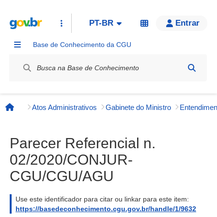
PT-BR
Entrar
Base de Conhecimento da CGU
Label / Rótulo
Atos Administrativos
Gabinete do Ministro
Página inicial
Parecer Referencial n.
02/2020/CONJUR-
CGU/CGU/AGU
Use este identificador para citar ou linkar para este item:
https://basedeconhecimento.cgu.gov.br/handle/1/9632