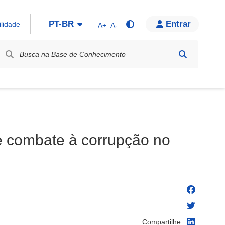
PT-BR
Entrar
ilidade
A+
A-
bel / Rótulo
e combate à corrupção no
Compartilhe: