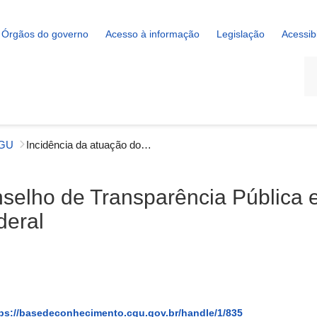
Órgãos do governo
Acesso à informação
Legislação
Acessib
La
CGU
Incidência da atuação do Conselho de Transparência Pública e combate à corrupção no processo de accountability federal
nselho de Transparência Pública 
deral
ps://basedeconhecimento.cgu.gov.br/handle/1/835