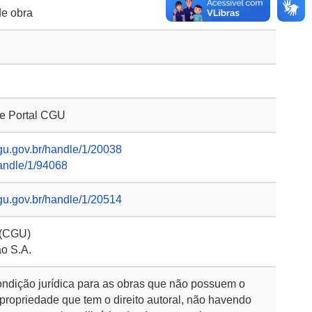
de obra
 e Portal CGU
gu.gov.br/handle/1/20038
handle/1/94068
gu.gov.br/handle/1/20514
 (CGU)
ão S.A.
ondição jurídica para as obras que não possuem o
 propriedade que tem o direito autoral, não havendo