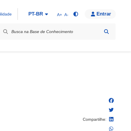
PT-BR
Entrar
ilidade
A+
A-
bel / Rótulo
Compartilhe: