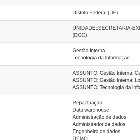
Distrito Federal (DF)
UNIDADE::SECRETARIA-EXECUT
(DGC)
Gestão Interna
Tecnologia da Informação
ASSUNTO::Gestão Interna::Ge
ASSUNTO::Gestão Interna::Lo
ASSUNTO::Tecnologia da Inf
Repactuação
Data warehouse
Administração de dados
Administrador de dados
Engenheiro de dados
DEMO