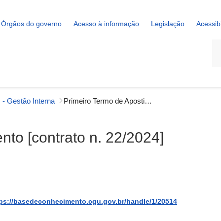
Órgãos do governo
Acesso à informação
Legislação
Acessib
La
 - Gestão Interna
Primeiro Termo de Apostilamento [contrato n. 22/2024]
nto [contrato n. 22/2024]
ps://basedeconhecimento.cgu.gov.br/handle/1/20514