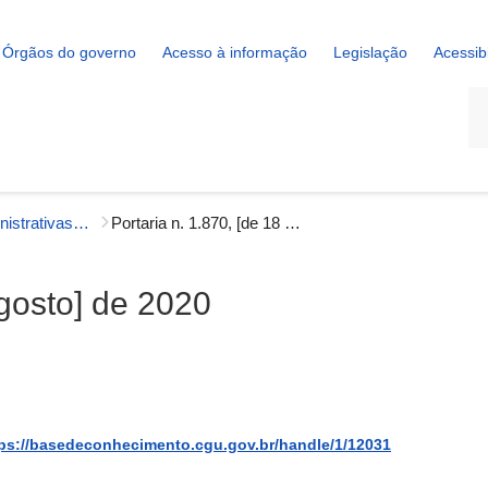
Órgãos do governo
Acesso à informação
Legislação
Acessib
La
Portarias Administrativas - Correição
Portaria n. 1.870, [de 18 de agosto] de 2020
agosto] de 2020
ps://basedeconhecimento.cgu.gov.br/handle/1/12031