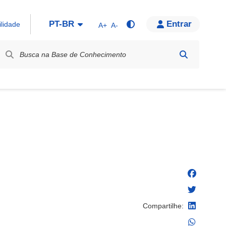
PT-BR
Entrar
ilidade
A+
A-
bel / Rótulo
Compartilhe: