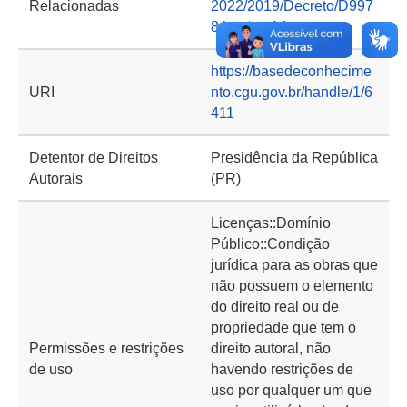
Relacionadas
2022/2019/Decreto/D997
8.htm#art14
https://basedeconhecime
URI
nto.cgu.gov.br/handle/1/6
411
Detentor de Direitos
Presidência da República
Autorais
(PR)
Licenças::Domínio
Público::Condição
jurídica para as obras que
não possuem o elemento
do direito real ou de
propriedade que tem o
Permissões e restrições
direito autoral, não
de uso
havendo restrições de
uso por qualquer um que