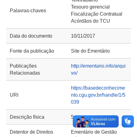
Tesouro gerencial
Palavras-chaves
Fiscalização Contratual
Acórdãos do TCU
Data do documento
10/11/2017
Fonte da publicação
Site do Ementário
Publicações
http://ementario.info/arqui
Relacionadas
vo/
https://basedeconhecime
URI
nto.cgu.gov.br/handle/1/5
039
Descrição física
5 p.
Detentor de Direitos
Ementário de Gestão