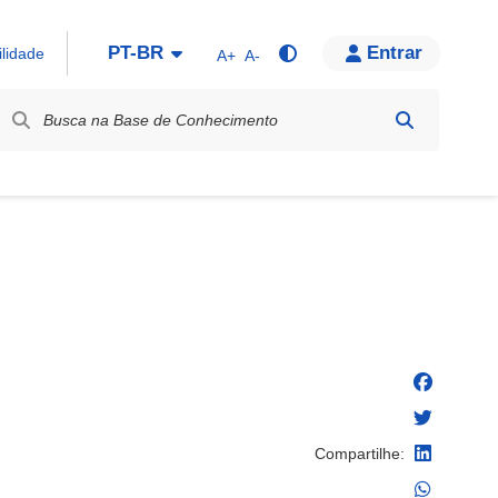
PT-BR
Entrar
ilidade
A+
A-
bel / Rótulo
Compartilhe: