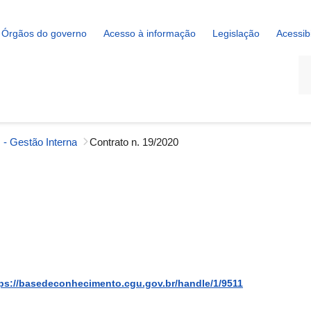
Órgãos do governo
Acesso à informação
Legislação
Acessib
La
 - Gestão Interna
Contrato n. 19/2020
ps://basedeconhecimento.cgu.gov.br/handle/1/9511