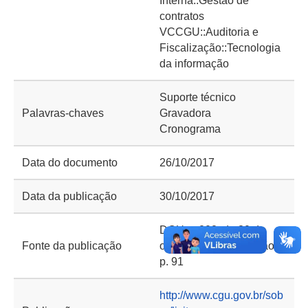
Interna::Gestão de
contratos
VCCGU::Auditoria e
Fiscalização::Tecnologia
da informação
Suporte técnico
Palavras-chaves
Gravadora
Cronograma
Data do documento
26/10/2017
Data da publicação
30/10/2017
DOU n. 208, de 30 de
Fonte da publicação
outubro de 2017, seção 3,
p. 91
http://www.cgu.gov.br/sob