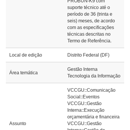
PROBUN-K9 com
suporte técnico até o
período de 36 (trinta e
seis) meses, de acordo
com as especificações
técnicas descritas no
Termo de Referência.
Local de edição
Distrito Federal (DF)
Gestão Interna
Área temática
Tecnologia da Informação
VCCGU::Comunicação
Social::Eventos
VCCGU::Gestão
Interna::Execução
orçamentária e financeira
Assunto
VCCGU::Gestão