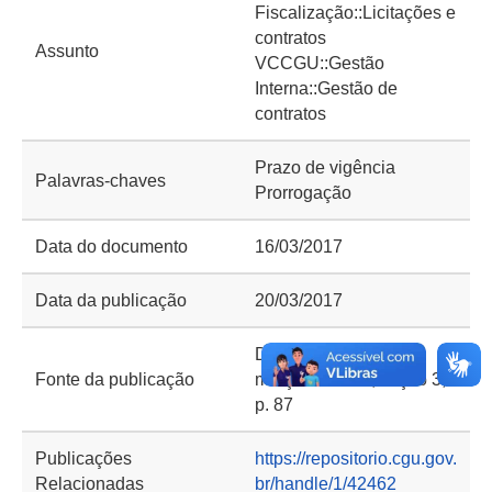
Fiscalização::Licitações e
contratos
Assunto
VCCGU::Gestão
Interna::Gestão de
contratos
Prazo de vigência
Palavras-chaves
Prorrogação
Data do documento
16/03/2017
Data da publicação
20/03/2017
DOU n. 54, de 20 de
Fonte da publicação
março de 2017, seção 3,
p. 87
Publicações
https://repositorio.cgu.gov.
Relacionadas
br/handle/1/42462