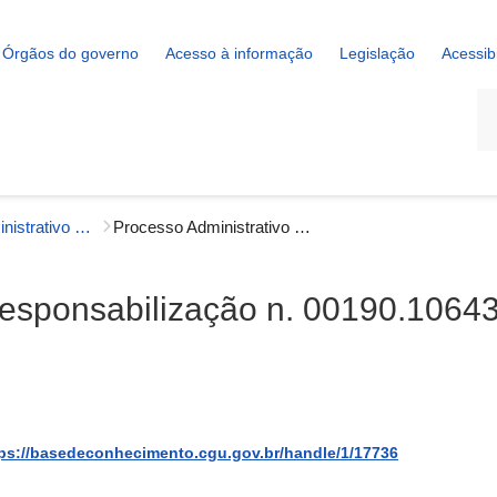
Órgãos do governo
Acesso à informação
Legislação
Acessib
La
Processo Administrativo de Responsabilização (PAR)
Processo Administrativo de Responsabilização n. 00190.106434/2022-46
Responsabilização n. 00190.1064
ps://basedeconhecimento.cgu.gov.br/handle/1/17736