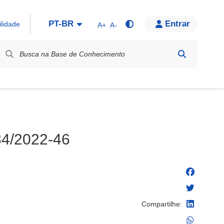
PT-BR
Entrar
ilidade
A+
A-
bel / Rótulo
34/2022-46
Compartilhe: