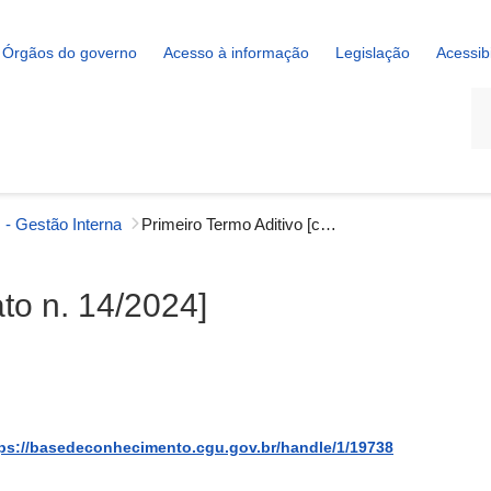
Órgãos do governo
Acesso à informação
Legislação
Acessib
La
 - Gestão Interna
Primeiro Termo Aditivo [contrato n. 14/2024]
ato n. 14/2024]
ps://basedeconhecimento.cgu.gov.br/handle/1/19738