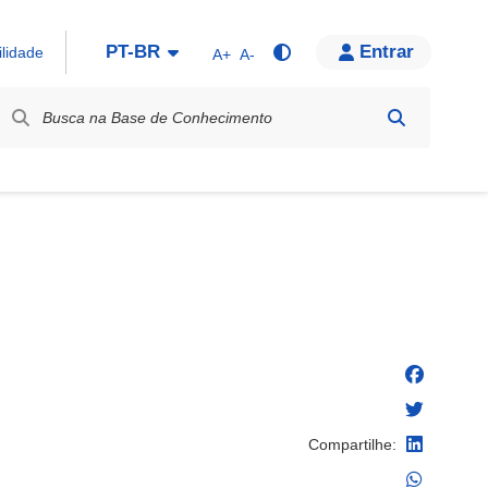
PT-BR
Entrar
ilidade
A+
A-
bel / Rótulo
Compartilhe: