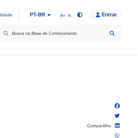
PT-BR
Entrar
ilidade
A+
A-
bel / Rótulo
Compartilhe: