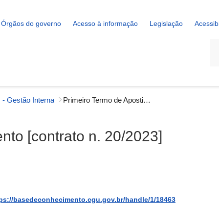
Órgãos do governo
Acesso à informação
Legislação
Acessib
La
 - Gestão Interna
Primeiro Termo de Apostilamento [contrato n. 20/2023]
nto [contrato n. 20/2023]
ps://basedeconhecimento.cgu.gov.br/handle/1/18463