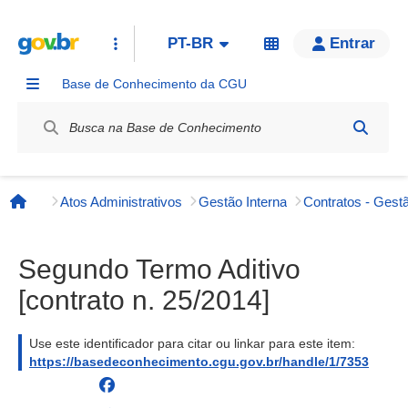
PT-BR
Entrar
Base de Conhecimento da CGU
Label / Rótulo
Atos Administrativos
Gestão Interna
Contratos - Gestã
Página inicial
Segundo Termo Aditivo
[contrato n. 25/2014]
Use este identificador para citar ou linkar para este item:
https://basedeconhecimento.cgu.gov.br/handle/1/7353