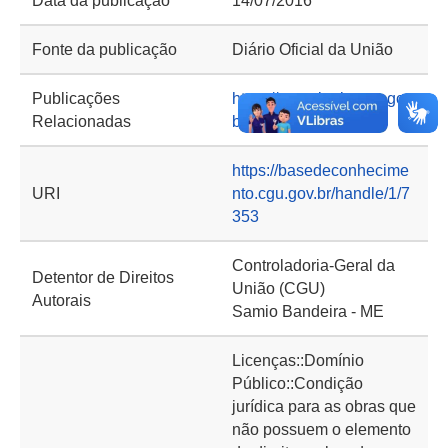
Data da publicação
14/07/2016
Fonte da publicação
Diário Oficial da União
Publicações
https://repositorio.cgu.gov.
Relacionadas
br/handle/1/43409
https://basedeconhecime
URI
nto.cgu.gov.br/handle/1/7
353
Controladoria-Geral da
Detentor de Direitos
União (CGU)
Autorais
Samio Bandeira - ME
Licenças::Domínio
Público::Condição
jurídica para as obras que
não possuem o elemento