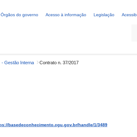
Órgãos do governo
Acesso à informação
Legislação
Acessib
La
 - Gestão Interna
Contrato n. 37/2017
ps://basedeconhecimento.cgu.gov.br/handle/1/3489