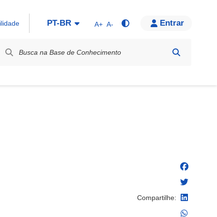
PT-BR
Entrar
ilidade
A+
A-
bel / Rótulo
Compartilhe: