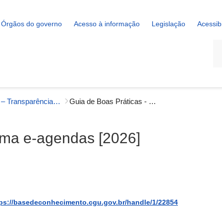
Órgãos do governo
Acesso à informação
Legislação
Acessib
La
Manuais – Transparência e Prevenção da Corrupção
Guia de Boas Práticas - Sistema e-agendas [2026]
tema e-agendas [2026]
ps://basedeconhecimento.cgu.gov.br/handle/1/22854