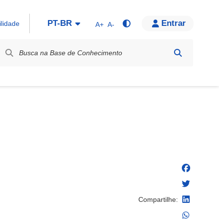
PT-BR
Entrar
ilidade
A+
A-
bel / Rótulo
Compartilhe: