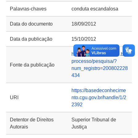
Palavras-chaves
conduta escandalosa
Data do documento
18/09/2012
Data da publicação
15/10/2012
https://processo.stj.jus.br/
processo/pesquisa/?
Fonte da publicação
num_registro=200802228
434
https://basedeconhecime
URI
nto.cgu.gov.br/handle/1/2
2392
Detentor de Direitos
Superior Tribunal de
Autorais
Justiça