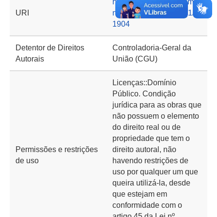
https://basedeconhecime
URI
nto.cgu.gov.br/handle/1/2
1904
Detentor de Direitos
Controladoria-Geral da
Autorais
União (CGU)
Licenças::Domínio
Público. Condição
jurídica para as obras que
não possuem o elemento
do direito real ou de
propriedade que tem o
Permissões e restrições
direito autoral, não
de uso
havendo restrições de
uso por qualquer um que
queira utilizá-la, desde
que estejam em
conformidade com o
artigo 45 da Lei nº