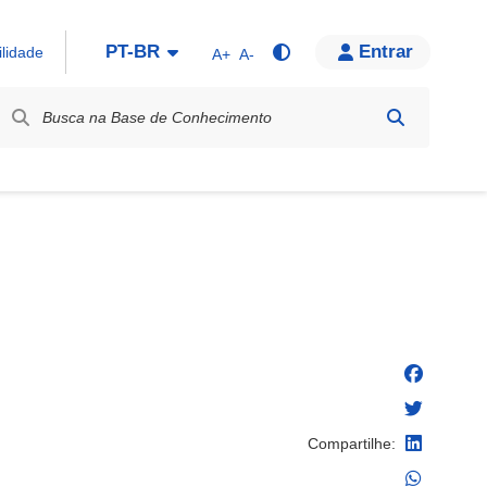
PT-BR
Entrar
ilidade
A+
A-
bel / Rótulo
Compartilhe: