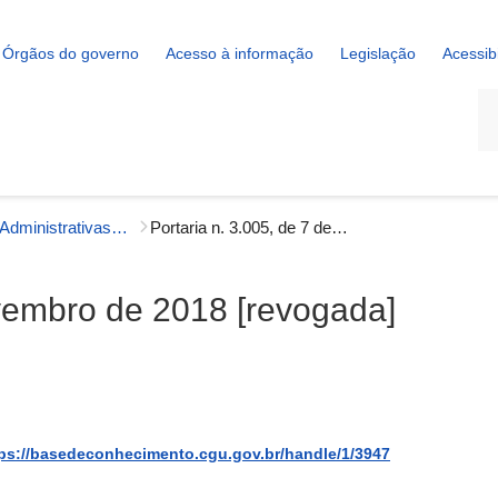
Órgãos do governo
Acesso à informação
Legislação
Acessib
La
Portarias Administrativas - Gestão Interna
Portaria n. 3.005, de 7 de novembro de 2018 [revogada]
ovembro de 2018 [revogada]
ps://basedeconhecimento.cgu.gov.br/handle/1/3947